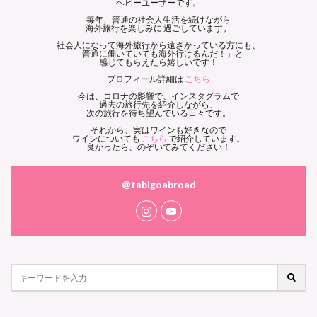
ヘビーユーザーです。
毎年、普通の社会人生活を続けながら
海外旅行を楽しみに 過ごしています。
社会人になって海外旅行から遠ざかっている方にも、
「普通に働いていても海外行けるんだ！」と
感じてもらえたら嬉しいです！
プロフィール詳細は
こちら
今は、コロナの影響で、インスタグラムで
過去の旅行先を紹介しながら、
次の旅行を待ち望んでいる日々です。
それから、実はワインも好きなので
ワインについても
こちら
で紹介しています。
良かったら、のぞいてみてください！
@tabigoabroad